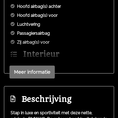
Hoofd airbag(s) achter
Hoofd airbag(s) voor
Luchtvering
Passagiersairbag
Zij airbag(s) voor
Interieur
Airco
Meer informatie
Airco automatisch
Buitentemperatuurmeter
Elektrische ramen voor en achter
Beschrijving
Hoofdsteunen anti-whiplash
Lederen bekleding
Stap in luxe en sportiviteit met deze nette,