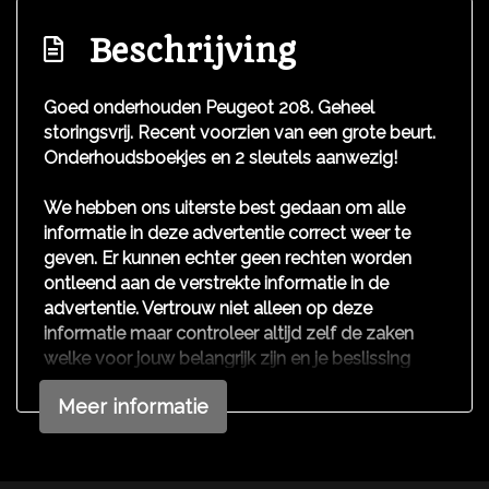
Boordcomputer
Beschrijving
Cruise control
Goed onderhouden Peugeot 208. Geheel
storingsvrij. Recent voorzien van een grote beurt.
Onderhoudsboekjes en 2 sleutels aanwezig!
We hebben ons uiterste best gedaan om alle
informatie in deze advertentie correct weer te
geven. Er kunnen echter geen rechten worden
ontleend aan de verstrekte informatie in de
advertentie. Vertrouw niet alleen op deze
informatie maar controleer altijd zelf de zaken
welke voor jouw belangrijk zijn en je beslissing
zouden kunnen beïnvloeden. Neem contact op
Meer informatie
met de verkoper voor aanvullende vragen.