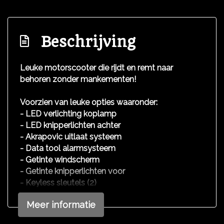
Beschrijving
Leuke motorscooter die rijdt en remt naar
behoren zonder mankementen!
Voorzien van leuke opties waaronder:
- LED verlichting koplamp
- LED knipperlichten achter
- Akrapovic uitlaat systeem
- Data tool alarmsysteem
- Getinte windscherm
- Getinte knipperlichten voor
- Keyless sleutels (2)
Meer informatie
We hebben ons uiterste best gedaan om alle
informatie in deze advertentie correct weer te