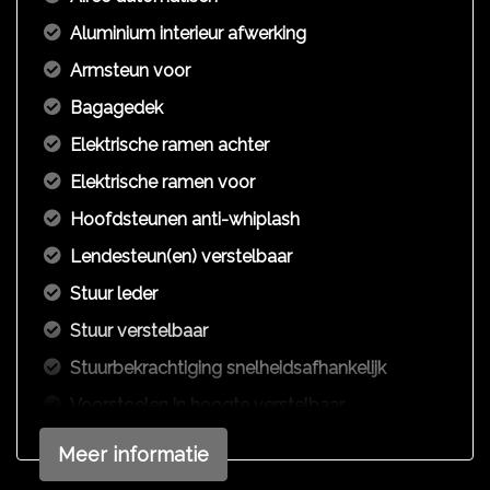
Aluminium interieur afwerking
Armsteun voor
Bagagedek
Elektrische ramen achter
Elektrische ramen voor
Hoofdsteunen anti-whiplash
Lendesteun(en) verstelbaar
Stuur leder
Stuur verstelbaar
Stuurbekrachtiging snelheidsafhankelijk
Voorstoelen in hoogte verstelbaar
Overige
Meer informatie