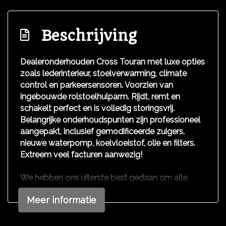
Anti blokkeer systeem
Anti doorslip regeling
Beschrijving
Bestuurdersairbag
Elektronisch stabiliteits programma
Dealeronderhouden Cross Touran met luxe opties
zoals lederinterieur, stoelverwarming, climate
Hoofd airbag(s) voor
control en parkeersensoren. Voorzien van
Passagiersairbag
ingebouwde rolstoelhulparm. Rijdt, remt en
Zij airbag(s) voor
schakelt perfect en is volledig storingsvrij.
Belangrijke onderhoudspunten zijn professioneel
Exterieur
aangepakt, inclusief gemodificeerde zuigers,
nieuwe waterpomp, koelvloeistof, olie en filters.
Buitenspiegels elektrisch verstel- en
Extreem veel facturen aanwezig!
verwarmbaar
We hebben ons uiterste best gedaan om alle
Centrale vergrendeling met afstandsbediening
informatie in deze advertentie correct weer te
Dakrails
Meer informatie
geven. Er kunnen echter geen rechten worden
ontleend aan de verstrekte informatie in de
advertentie. Vertrouw niet alleen op deze