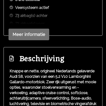
Veersysteem actief
Zij airbag(s) achter
Zij airbag(s) voor
Exterieur
Meer informatie
Achterspoiler
Bi-xenon koplampen
Beschrijving
Buitenspiegel(s) automatisch dimmend
Buitenspiegels elektrisch inklapbaar
Knappe en nette, origineel Nederlands geleverde
Audi S8, voorzien van een 5.2 V10 Lamborghini
Centrale vergrendeling met afstandsbediening
Gallardo-motorblok. Zeer rijk uitgerust met mooie
Koplampen adaptief
opties, waaronder stoelverwarming en -
Koplampreiniging
verkoeling, adaptive cruise control, softclose,
achteruitrijcamera, sfeerverlichting, Bose-audio,
Lichtmetalen velgen 20"
luchtvering, televisie en biometrische vingerafdruk