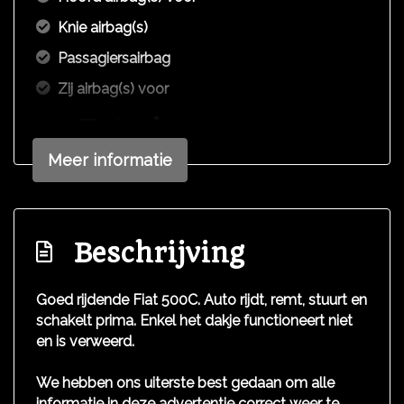
Knie airbag(s)
Passagiersairbag
Zij airbag(s) voor
Exterieur
Meer informatie
Afst. bed. voor centr. deurvergr
Buitenspiegels elektrisch verstel- en
verwarmbaar
Beschrijving
Buitenspiegels in carrosseriekleur
Centrale vergrendeling
Goed rijdende Fiat 500C. Auto rijdt, remt, stuurt en
Centrale vergrendeling met afstandsbediening
schakelt prima. Enkel het dakje functioneert niet
en is verweerd.
Chroom delen exterieur
Lichtmetalen velgen 15"
We hebben ons uiterste best gedaan om alle
informatie in deze advertentie correct weer te
Mistlampen voor