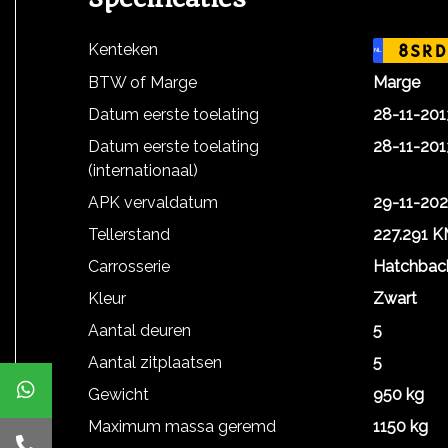
Kenteken
8SRD
NL
BTW of Marge
Marge
Datum eerste toelating
28-11-201
Datum eerste toelating
28-11-201
(internationaal)
APK vervaldatum
29-11-20
Tellerstand
227.291 
Carrosserie
Hatchbac
Kleur
Zwart
Aantal deuren
5
Aantal zitplaatsen
5
Gewicht
950 kg
Maximum massa geremd
1150 kg