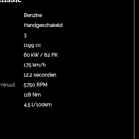
Benzine
Handgeschakeld
3
1199 cc
60 kW / 82 PK
175 km/h
12.2 seconden
 minuut
5750 RPM
118 Nm
4.5 l/100km