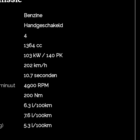
Benzine
Handgeschakeld
4
1364 cc
103 kW / 140 PK
202 km/h
10.7 seconden
 minuut
4900 RPM
200 Nm
6.3 l/100km
7.6 l/100km
g)
5.3 l/100km