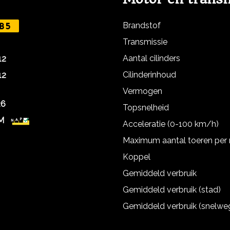
Brandstof
B5
Transmissie
Aantal cilinders
12
Cilinderinhoud
12
Vermogen
26
Topsnelheid
M
Acceleratie (0-100 km/h)
Maximum aantal toeren per
Koppel
Gemiddeld verbruik
Gemiddeld verbruik (stad)
Gemiddeld verbruik (snelwe