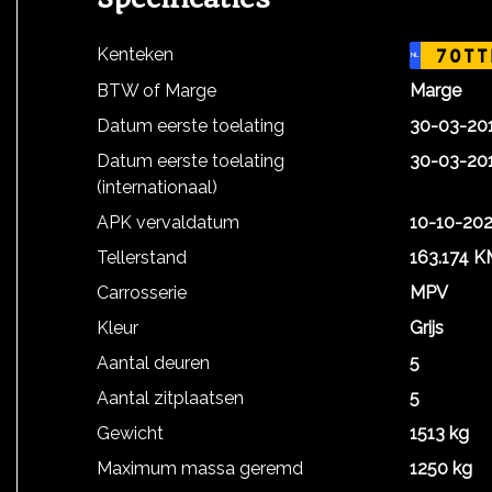
Kenteken
70TT
NL
BTW of Marge
Marge
Datum eerste toelating
30-03-20
Datum eerste toelating
30-03-20
(internationaal)
APK vervaldatum
10-10-20
Tellerstand
163.174 K
Carrosserie
MPV
Kleur
Grijs
Aantal deuren
5
Aantal zitplaatsen
5
Gewicht
1513 kg
Maximum massa geremd
1250 kg