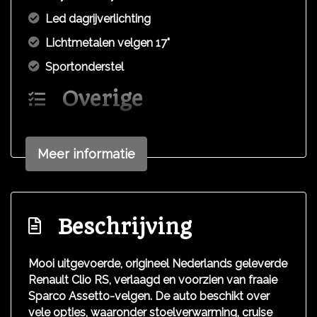
Led dagrijverlichting
Lichtmetalen velgen 17"
Sportonderstel
Overige
Anti blokkeer systeem
Anti doorslip regeling
Meer informatie
Bestuurdersairbag
Bluetooth
Beschrijving
Elektronisch stabiliteits programma
Elektronische remkrachtverdeling
Mooi uitgevoerde, origineel Nederlands geleverde
Passagiersairbag
Renault Clio RS, verlaagd en voorzien van fraaie
Sparco Assetto-velgen. De auto beschikt over
Schakelpaddles
vele opties, waaronder stoelverwarming, cruise