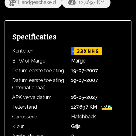
Handgeschakeld
127.697 KM
Specificaties
Kenteken
33XNHG
NL
BTW of Marge
Marge
Datum eerste toelating
19-07-2007
Datum eerste toelating
19-07-2007
(internationaal)
APK vervaldatum
16-05-2027
Tellerstand
127.697 KM
Carrosserie
Hatchback
Kleur
Grijs