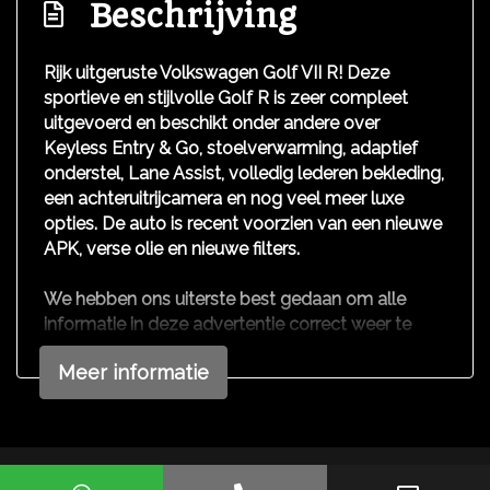
Stuur en versnellingspook (kunst)leder
Beschrijving
Stuur leder
Rijk uitgeruste Volkswagen Golf VII R! Deze
Stuur leder en multifunctioneel
sportieve en stijlvolle Golf R is zeer compleet
Stuur verstelbaar
uitgevoerd en beschikt onder andere over
Keyless Entry & Go, stoelverwarming, adaptief
Stuurbekrachtiging snelheidsafhankelijk
onderstel, Lane Assist, volledig lederen bekleding,
Exterieur
een achteruitrijcamera en nog veel meer luxe
opties. De auto is recent voorzien van een nieuwe
Bi-xenon koplampen
APK, verse olie en nieuwe filters.
Buitenspiegels elektrisch verstel- en
We hebben ons uiterste best gedaan om alle
verwarmbaar
informatie in deze advertentie correct weer te
Centrale vergrendeling met afstandsbediening
geven. Er kunnen echter geen rechten worden
Meer informatie
ontleend aan de verstrekte informatie in de
Dakspoiler
advertentie. Vertrouw niet alleen op deze
Dimlichten automatisch
informatie maar controleer altijd zelf de zaken
welke voor jouw belangrijk zijn en je beslissing
Koplampen adaptief
zouden kunnen beïnvloeden. Neem contact op
Mogelijk gemaakt door
Mobilox