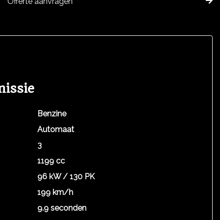
Offerte aanvragen
missie
Benzine
Automaat
3
1199 cc
96 kW / 130 PK
199 km/h
9.9 seconden