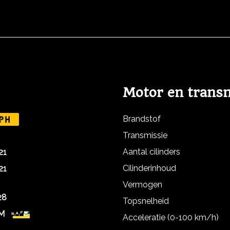
Motor en trans
Brandstof
PH
Transmissie
Aantal cilinders
21
Cilinderinhoud
21
Vermogen
28
Topsnelheid
KM
Acceleratie (0-100 km/h)