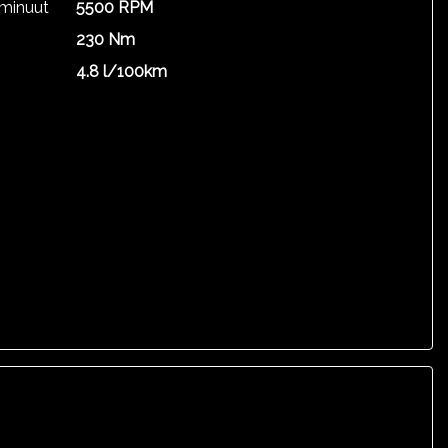
 minuut
5500 RPM
230 Nm
4.8 l/100km