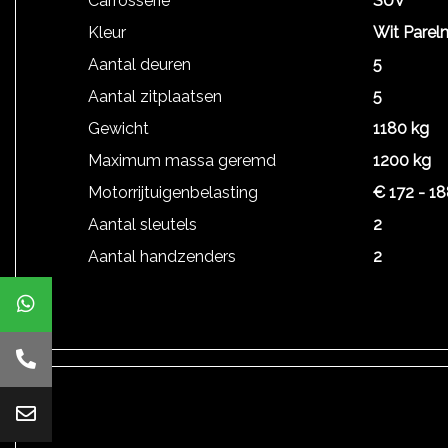
Carrosserie
SUV
Kleur
Wit Parel
Aantal deuren
5
Aantal zitplaatsen
5
Gewicht
1180 kg
Maximum massa geremd
1200 kg
Motorrijtuigenbelasting
€ 172 - 18
Aantal sleutels
2
Aantal handzenders
2