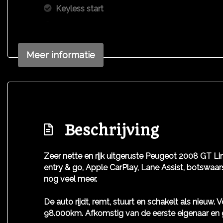
Keyless start
Led mistlampen
Multimedia scherm standaard
Meer informatie
Passagiersairbag
Rijstrooksensor met correctie
Volledig digitaal instrumentenpaneel
Zij airbag(s) voor
Beschrijving
Zeer nette en rijk uitgeruste Peugeot 2008 GT Lin
entry & go, Apple CarPlay, Lane Assist, botswaa
nog veel meer.
De auto rijdt, remt, stuurt en schakelt als nieuw
98.000km. Afkomstig van de eerste eigenaar en g