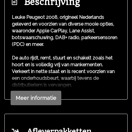
Beschrijving
Buitenspiegels elektrisch inklapbaar
Buitenspiegels elektrisch verstel- en
Leuke Peugeot 2008, origineel Nederlands
verwarmbaar
geleverd en voorzien van diverse mooie opties,
waaronder Apple CarPlay, Lane Assist,
Buitenspiegels in carrosseriekleur
botswaarschuwing, DAB+ radio, parkeersensoren
Centrale vergrendeling met afstandsbediening
(PDC) en meer.
Dimlichten automatisch
De auto rijdt, remt, stuurt en schakelt zoals het
Led achterlichten
hoort en is volledig vrij van mankementen.
Led dagrijverlichting
Verkeert in nette staat en is recent voorzien van
een onderhoudsbeurt, waarbij tevens de
Led koplampen
distributieriem is vervangen.
Lichtmetalen velgen 16"
Meer informatie
We hebben ons uiterste best gedaan om alle
Parkeersensor achter
informatie in deze advertentie correct weer te
geven. Er kunnen echter geen rechten worden
Interieur
ontleend aan de verstrekte informatie in de
advertentie. Vertrouw niet alleen op deze
Achterbank in delen neerklapbaar
Afleverpakketten