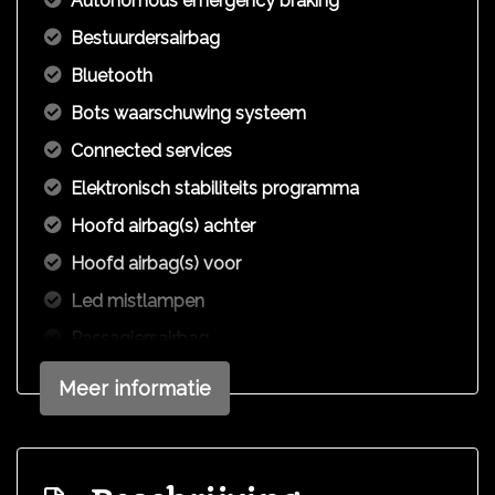
Autonomous emergency braking
Bestuurdersairbag
Bluetooth
Bots waarschuwing systeem
Connected services
Elektronisch stabiliteits programma
Hoofd airbag(s) achter
Hoofd airbag(s) voor
Led mistlampen
Passagiersairbag
Rijstrooksensor met correctie
Meer informatie
Zij airbag(s) voor
Exterieur