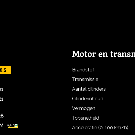
Motor en trans
Brandstof
KS
Transmissie
Aantal cilinders
21
Cilinderinhoud
21
Vermogen
28
Topsnelheid
KM
Acceleratie (0-100 km/h)