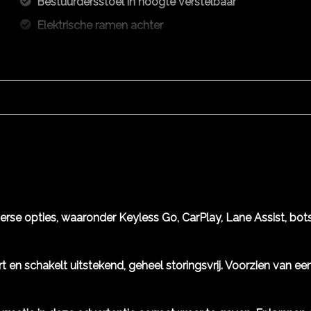
Bestuurdersstoel in hoogte verstelbaar
Elektrische ramen achter
Elektrische ramen voor
Stuur leder
iverse opties, waaronder Keyless Go, CarPlay, Lane Assist, b
uurt en schakelt uitstekend, geheel storingsvrij. Voorzien van 