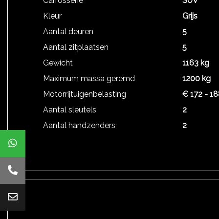
Carrosserie
SUV
Kleur
Grijs
Aantal deuren
5
Aantal zitplaatsen
5
Gewicht
1163 kg
Maximum massa geremd
1200 kg
Motorrijtuigenbelasting
€ 172 - 18
Aantal sleutels
2
Aantal handzenders
2