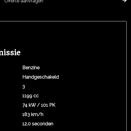
Offerte aanvragen
missie
Benzine
Handgeschakeld
3
1199 cc
74 kW / 101 PK
183 km/h
12.0 seconden