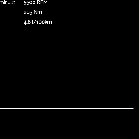
 minuut
5500 RPM
205 Nm
4.6 l/100km