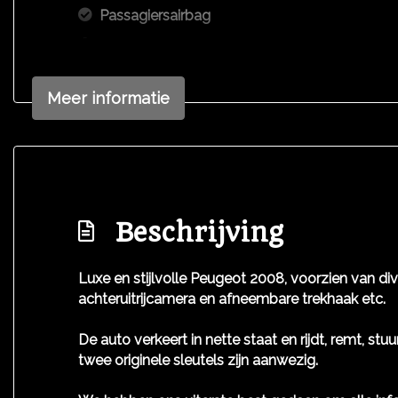
Passagiersairbag
Rijstrooksensor met correctie
Zij airbag(s) voor
Meer informatie
Beschrijving
Luxe en stijlvolle Peugeot 2008, voorzien van d
achteruitrijcamera en afneembare trekhaak etc.
De auto verkeert in nette staat en rijdt, remt, st
twee originele sleutels zijn aanwezig.