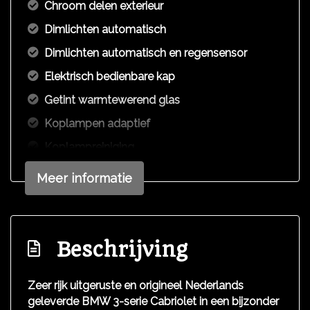
Chroom delen exterieur
Dimlichten automatisch
Dimlichten automatisch en regensensor
Elektrisch bedienbare kap
Getint warmtewerend glas
Koplampen adaptief
Koplampreiniging
Lichtmetalen velgen 17"
Meer informatie
Metaalkleur
Mistlampen voor
Parkeersensor achter
Beschrijving
Ruitensproeiers/wisserbladen verwarmbaar
Zeer rijk uitgeruste en origineel Nederlands
Xenon koplampen
geleverde BMW 3-serie Cabriolet in een bijzonder