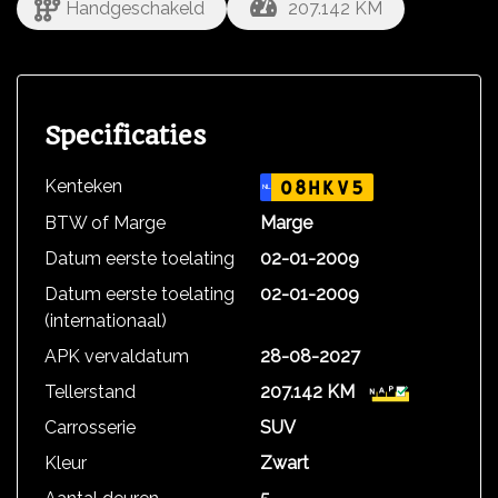
Handgeschakeld
207.142 KM
Specificaties
Kenteken
08HKV5
NL
BTW of Marge
Marge
Datum eerste toelating
02-01-2009
Datum eerste toelating
02-01-2009
(internationaal)
APK vervaldatum
28-08-2027
Tellerstand
207.142 KM
Carrosserie
SUV
Kleur
Zwart