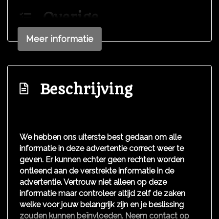
Overige
Anti blokkeer systeem
Meer informatie
Anti doorslip regeling
Bestuurdersairbag
Beschrijving
Elektronisch stabiliteits programma
Elektronische remkrachtverdeling
Hoofd airbag(s) achter
We hebben ons uiterste best gedaan om alle
Hoofd airbag(s) voor
informatie in deze advertentie correct weer te
Passagiersairbag
geven. Er kunnen echter geen rechten worden
ontleend aan de verstrekte informatie in de
Zij airbag(s) voor
advertentie. Vertrouw niet alleen op deze
Interieur
informatie maar controleer altijd zelf de zaken
welke voor jouw belangrijk zijn en je beslissing
Electronic climate control
zouden kunnen beïnvloeden. Neem contact op