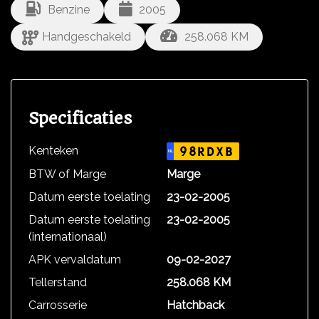
Benzine
2005
Handgeschakeld
258.068 KM
Specificaties
Kenteken
98RDXB
NL
BTW of Marge
Marge
Datum eerste toelating
23-02-2005
Datum eerste toelating
23-02-2005
(internationaal)
APK vervaldatum
09-02-2027
Tellerstand
258.068 KM
Carrosserie
Hatchback