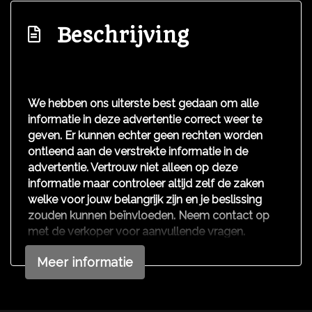
Buitenspiegels elektrisch verstelbaar
Beschrijving
Buitenspiegels in carrosseriekleur
Buitenspiegels verwarmbaar
Bumpers in carrosseriekleur
We hebben ons uiterste best gedaan om alle
Centr. deurvergr. met a.b. en startblokkering
informatie in deze advertentie correct weer te
Getint glas
geven. Er kunnen echter geen rechten worden
ontleend aan de verstrekte informatie in de
Lichtmetalen velgen 16"
advertentie. Vertrouw niet alleen op deze
Mistlampen voor
informatie maar controleer altijd zelf de zaken
welke voor jouw belangrijk zijn en je beslissing
Park distance control
zouden kunnen beïnvloeden. Neem contact op
Parkeersensor achter
met de verkoper voor aanvullende vragen.
Overige
Meer informatie
Anti blokkeer systeem