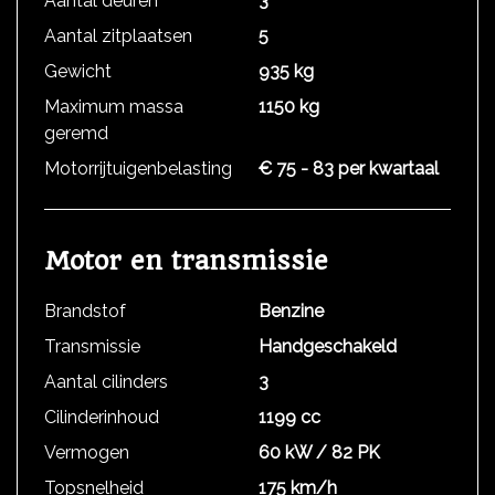
Aantal deuren
3
Aantal zitplaatsen
5
Gewicht
935 kg
Maximum massa
1150 kg
geremd
Motorrijtuigenbelasting
€ 75 - 83 per kwartaal
Motor en transmissie
Brandstof
Benzine
Transmissie
Handgeschakeld
Aantal cilinders
3
Cilinderinhoud
1199 cc
Vermogen
60 kW / 82 PK
Topsnelheid
175 km/h