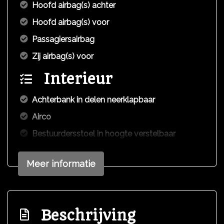
Hoofd airbag(s) achter
Hoofd airbag(s) voor
Passagiersairbag
Zij airbag(s) voor
Interieur
Achterbank in delen neerklapbaar
Airco
Bestuurdersstoel in hoogte verstelbaar
Elektrische ramen voor
Meer informatie
Stuur verstelbaar
Stuurbekrachtiging
Comfort
Beschrijving