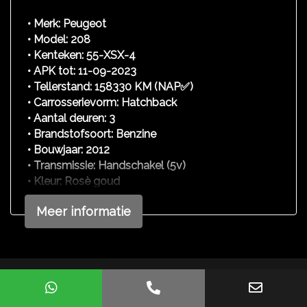
Boordcomputer
• Merk: Peugeot
Cruise control
• Model: 208
• Kenteken: 55-XSX-4
• APK tot: 11-09-2023
• Tellerstand: 158330 KM (NAP✅)
• Carrosserievorm: Hatchback
• Aantal deuren: 3
• Brandstofsoort: Benzine
• Bouwjaar: 2012
• Transmissie: Handschakel (5v)
• Kleur: Rosè goud
• Motorinhoud: 1199 cc
Meer informatie
• Aantal cilinders: 3
• Motorcode: HM01
• Vermogen: 60 kW / 82 pk
• Ledig gewicht: 950 kg
• Max. trekgewicht: 1150 kg
Mogelijk gemaakt door
Mobilox
• Aantal zitplaatsen: 5