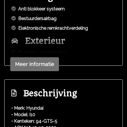
Anti blokkeer systeem
Bestuurdersairbag
Elektronische remkrachtverdeling
Exterieur
Centrale vergrendeling
Meer informatie
Beschrijving
• Merk: Hyundai
• Model: I10
• Kenteken: 94-GTS-5