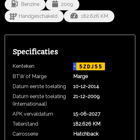
Benzine
2009
Handgeschakeld
182.626 KM
Specificaties
Kenteken
5ZDJ55
NL
BTW of Marge
Marge
Datum eerste toelating
10-12-2014
Datum eerste toelating
21-12-2009
(internationaal)
APK vervaldatum
15-06-2027
Tellerstand
182.626 KM
Carrosserie
Hatchback