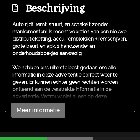
Centrale vergrendeling
Beschrijving
Getint warmtewerend glas
Auto rijdt, remt, stuurt, en schakelt zonder
mankementen! Is recent voorzien van een nieuwe
distributieketting, accu, remblokken + remschijven,
grote beurt en apk. 1 handzender en
onderhoudsboekjes aanwezig.
We hebben ons uiterste best gedaan om alle
informatie in deze advertentie correct weer te
geven. Er kunnen echter geen rechten worden
ontleend aan de verstrekte informatie in de
advertentie. Vertrouw niet alleen op deze
informatie maar controleer altijd zelf de zaken
Meer informatie
welke voor jouw belangrijk zijn en je beslissing
zouden kunnen beïnvloeden. Neem contact op
met de verkoper voor aanvullende vragen.