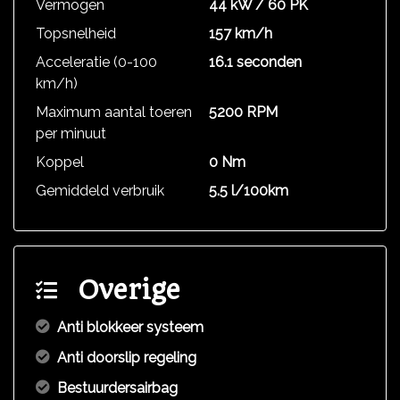
Vermogen
44 kW / 60 PK
Topsnelheid
157 km/h
Acceleratie (0-100
16.1 seconden
km/h)
Maximum aantal toeren
5200 RPM
per minuut
Koppel
0 Nm
Gemiddeld verbruik
5.5 l/100km
Overige
Anti blokkeer systeem
Anti doorslip regeling
Bestuurdersairbag