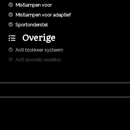
Mistlampen voor
Mistlampen voor adaptief
Sportonderstel
Overige
Anti blokkeer systeem
Anti doorslip regeling
Bestuurdersairbag
Elektronisch stabiliteits programma
Elektronische remkrachtverdeling
Hoofd airbag(s) achter
Hoofd airbag(s) voor
Knie airbag(s)
Passagiersairbag