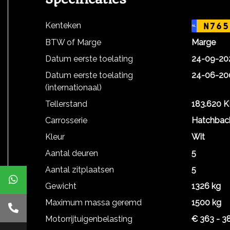
Kenteken
N765
NL
BTW of Marge
Marge
Datum eerste toelating
24-09-20
Datum eerste toelating
24-06-20
(internationaal)
Tellerstand
183.620 
Carrosserie
Hatchbac
Kleur
Wit
Aantal deuren
5
Aantal zitplaatsen
5
Gewicht
1326 kg
Maximum massa geremd
1500 kg
Motorrijtuigenbelasting
€ 363 - 3