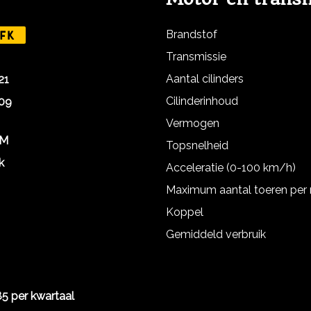
Brandstof
FK
Transmissie
Aantal cilinders
21
Cilinderinhoud
09
Vermogen
KM
Topsnelheid
k
Acceleratie (0-100 km/h)
Maximum aantal toeren per
Koppel
Gemiddeld verbruik
85 per kwartaal