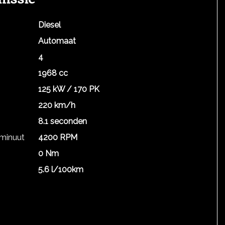
Diesel
Automaat
4
1968 cc
125 kW / 170 PK
220 km/h
8.1 seconden
 minuut
4200 RPM
0 Nm
5.6 l/100km