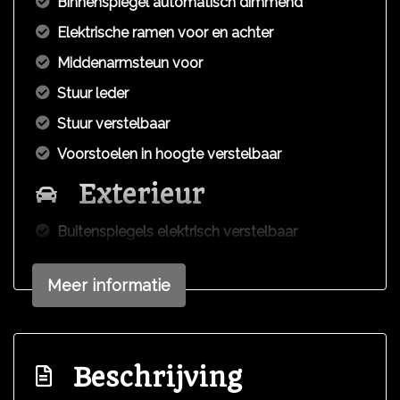
Binnenspiegel automatisch dimmend
Elektrische ramen voor en achter
Middenarmsteun voor
Stuur leder
Stuur verstelbaar
Voorstoelen in hoogte verstelbaar
Exterieur
Buitenspiegels elektrisch verstelbaar
Buitenspiegels verwarmbaar
Meer informatie
Centrale vergrendeling met afstandsbediening
Dimlichten automatisch en regensensor
Getint warmtewerend glas
Beschrijving
Metaalkleur