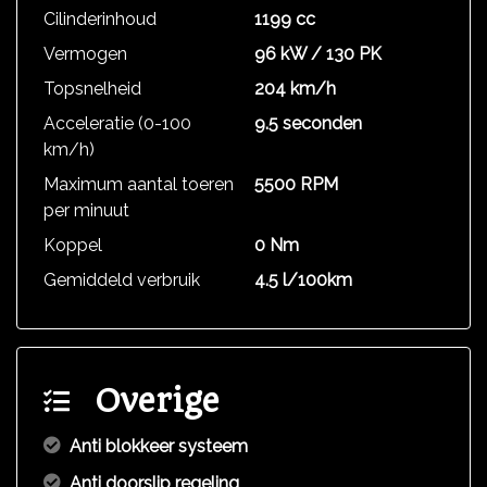
Cilinderinhoud
1199 cc
Vermogen
96 kW / 130 PK
Topsnelheid
204 km/h
Acceleratie (0-100
9.5 seconden
km/h)
Maximum aantal toeren
5500 RPM
per minuut
Koppel
0 Nm
Gemiddeld verbruik
4.5 l/100km
Overige
Anti blokkeer systeem
Anti doorslip regeling