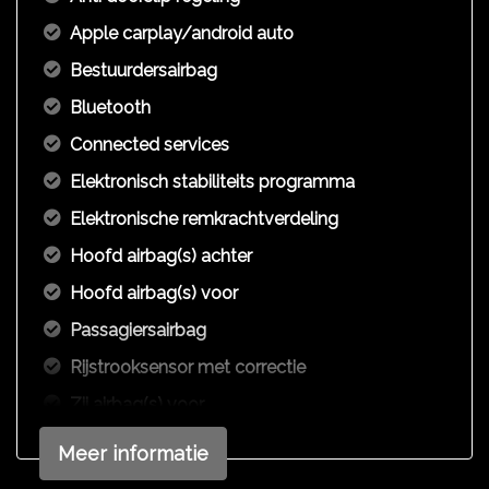
Apple carplay/android auto
Bestuurdersairbag
Bluetooth
Connected services
Elektronisch stabiliteits programma
Elektronische remkrachtverdeling
Hoofd airbag(s) achter
Hoofd airbag(s) voor
Passagiersairbag
Rijstrooksensor met correctie
Zij airbag(s) voor
Exterieur
Meer informatie