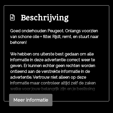
Buitenspiegels elektrisch inklapbaar
Buitenspiegels elektrisch verstel- en
Beschrijving
verwarmbaar
Centrale vergrendeling met afstandsbediening
Goed onderhouden Peugeot. Onlangs voorzien
Dakrails
van schone olie + filter. Rijdt, remt, en stuurt naar
behoren!
Dimlichten automatisch
Led dagrijverlichting
We hebben ons uiterste best gedaan om alle
informatie in deze advertentie correct weer te
Lichtmetalen velgen 16"
geven. Er kunnen echter geen rechten worden
Mistlampen voor
ontleend aan de verstrekte informatie in de
Parkeersensor achter
advertentie. Vertrouw niet alleen op deze
informatie maar controleer altijd zelf de zaken
Parkeersensor voor
welke voor jouw belangrijk zijn en je beslissing
zouden kunnen beïnvloeden. Neem contact op
Interieur
Meer informatie
met de verkoper voor aanvullende vragen.
Aluminium interieur afwerking