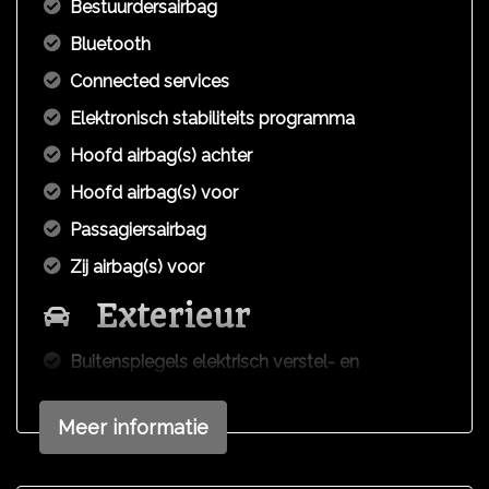
Bestuurdersairbag
Bluetooth
Connected services
Elektronisch stabiliteits programma
Hoofd airbag(s) achter
Hoofd airbag(s) voor
Passagiersairbag
Zij airbag(s) voor
Exterieur
Buitenspiegels elektrisch verstel- en
verwarmbaar
Buitenspiegels in carrosseriekleur
Meer informatie
Centrale vergrendeling met afstandsbediening