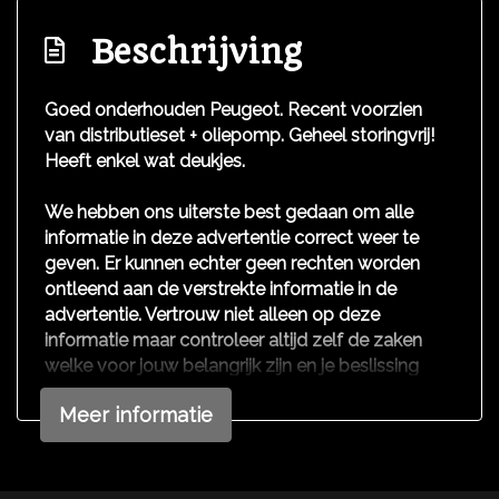
Led achterlichten
Beschrijving
Led dagrijverlichting
Mistlampen voor
Goed onderhouden Peugeot. Recent voorzien
Parkeersensor achter
van distributieset + oliepomp. Geheel storingvrij!
Heeft enkel wat deukjes.
Interieur
We hebben ons uiterste best gedaan om alle
Achterbank in delen neerklapbaar
informatie in deze advertentie correct weer te
Airco
geven. Er kunnen echter geen rechten worden
ontleend aan de verstrekte informatie in de
Armsteun voor
advertentie. Vertrouw niet alleen op deze
Bestuurdersstoel in hoogte verstelbaar
informatie maar controleer altijd zelf de zaken
welke voor jouw belangrijk zijn en je beslissing
Elektrische ramen voor
zouden kunnen beïnvloeden. Neem contact op
Stuur verstelbaar
Meer informatie
met de verkoper voor aanvullende vragen.
Stuurbekrachtiging