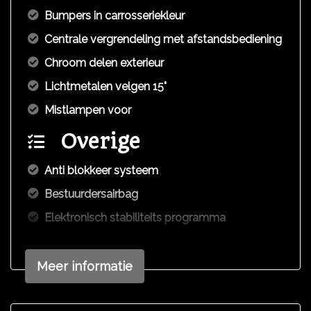
Bumpers in carrosseriekleur
Centrale vergrendeling met afstandsbediening
Chroom delen exterieur
Lichtmetalen velgen 15"
Mistlampen voor
Overige
Anti blokkeer systeem
Bestuurdersairbag
Elektronisch stabiliteits programma
Knie airbag(s)
Passagiersairbag
Meer informatie
Zij airbag(s) voor