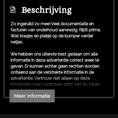
Interieur
Beschrijving
Airco
Bestuurdersstoel in hoogte verstelbaar
Zo ingeruild zo mee! Veel documentatie en
facturen van onderhoud aanwezig. Rijdt prima.
Elektrische ramen voor
Wat krasjes en plekje op de bumper verder
Lendesteun(en) verstelbaar
netjes.
Stuur en versnellingspook (kunst)leder
We hebben ons uiterste best gedaan om alle
informatie in deze advertentie correct weer te
geven. Er kunnen echter geen rechten worden
ontleend aan de verstrekte informatie in de
advertentie. Vertrouw niet alleen op deze
informatie maar controleer altijd zelf de zaken
welke voor jouw belangrijk zijn en je beslissing
Meer informatie
zouden kunnen beïnvloeden. Neem contact op
met de verkoper voor aanvullende vragen.