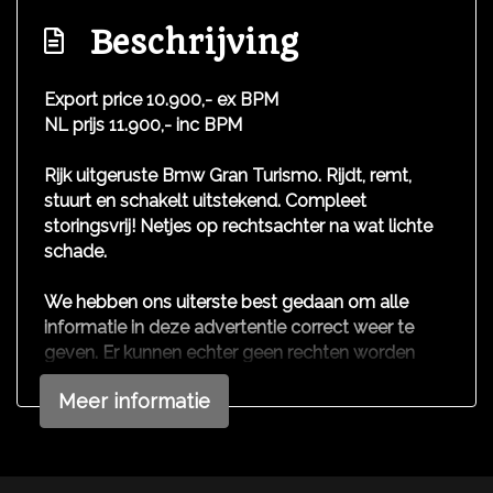
Exterieur
Beschrijving
Bi-xenon koplampen
Export price 10.900,- ex BPM
NL prijs 11.900,- inc BPM
Buitenspiegels elektrisch verstel- en
verwarmbaar
Rijk uitgeruste Bmw Gran Turismo. Rijdt, remt,
Centrale vergrendeling met afstandsbediening
stuurt en schakelt uitstekend. Compleet
storingsvrij! Netjes op rechtsachter na wat lichte
Chroom delen exterieur
schade.
Dimlichten automatisch
Elektrisch bedienbare achterklep
We hebben ons uiterste best gedaan om alle
informatie in deze advertentie correct weer te
Keyless entry
geven. Er kunnen echter geen rechten worden
Koplampreiniging
ontleend aan de verstrekte informatie in de
Meer informatie
advertentie. Vertrouw niet alleen op deze
Lichtmetalen velgen 17"
informatie maar controleer altijd zelf de zaken
Mistlampen voor
welke voor jouw belangrijk zijn en je beslissing
zouden kunnen beïnvloeden. Neem contact op
Ruitensproeiers/wisserbladen verwarmbaar