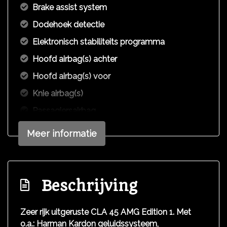
Brake assist system
Dodehoek detectie
Elektronisch stabiliteits programma
Hoofd airbag(s) achter
Hoofd airbag(s) voor
Knie airbag(s)
Passagiersairbag
Schakelpaddles
Meer informatie
Zij airbag(s) voor
Exterieur
Beschrijving
Amg-styling
Bi-xenon koplampen
Zeer rijk uitgeruste CLA 45 AMG Edition 1. Met
o.a.: Harman Kardon geluidssysteem,
Bi-xenon koplampen adaptief