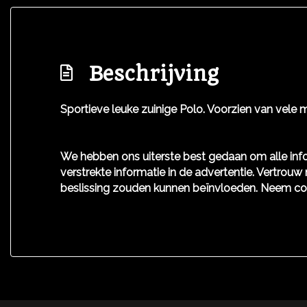
Stuur verstelbaar
Stuurbekrachtiging snelheidsafhankelijk
Beschrijving
Voorstoelen in hoogte verstelbaar
Voorstoelen verwarmd
Sportieve leuke zuinige Polo. Voorzien van vele m
We hebben ons uiterste best gedaan om alle info
verstrekte informatie in de advertentie. Vertrouw 
beslissing zouden kunnen beïnvloeden. Neem co