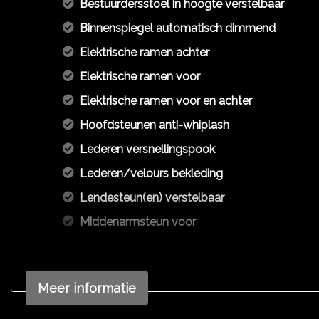
Bestuurdersstoel in hoogte verstelbaar
Binnenspiegel automatisch dimmend
Elektrische ramen achter
Elektrische ramen voor
Elektrische ramen voor en achter
Hoofdsteunen anti-whiplash
Lederen versnellingspook
Lederen/velours bekleding
Lendesteun(en) verstelbaar
Middenarmsteun voor
Passagiersstoel in hoogte verstelbaar
Sportstoelen
Meer informatie
Stuur leder
Stuur leder en multifunctioneel