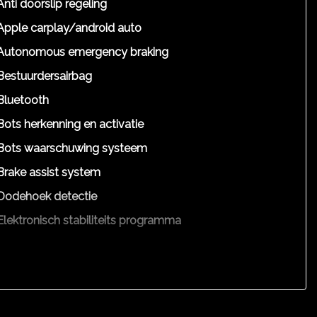
Anti doorslip regeling
Apple carplay/android auto
Autonomous emergency braking
Bestuurdersairbag
Bluetooth
Bots herkenning en activatie
Bots waarschuwing systeem
Brake assist system
Dodehoek detectie
Elektronisch stabiliteits programma
Elektronische remkrachtverdeling
Hoofd airbag(s) achter
Hoofd airbag(s) voor
Passagiersairbag