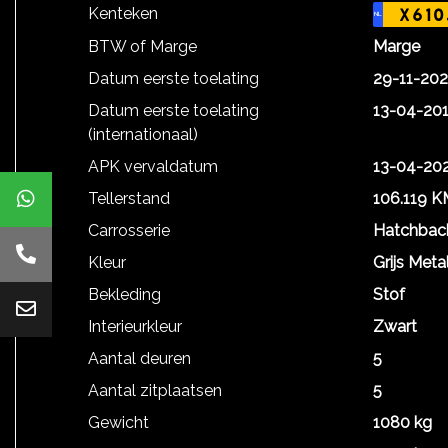
Kenteken
X610
NL
BTW of Marge
Marge
Datum eerste toelating
29-11-20
Datum eerste toelating
13-04-20
(internationaal)
APK vervaldatum
13-04-20
Tellerstand
106.119 K
Carrosserie
Hatchbac
Kleur
Grijs Metal
Bekleding
Stof
Interieurkleur
Zwart
Aantal deuren
5
Aantal zitplaatsen
5
Gewicht
1080 kg