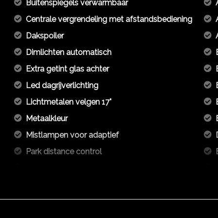
Buitenspiegels verwarmbaar
Centrale vergrendeling met afstandsbediening
Dakspoiler
Dimlichten automatisch
Extra getint glas achter
Led dagrijverlichting
Lichtmetalen velgen 17"
Metaalkleur
Mistlampen voor adaptief
Park distance control
Parkeer assistent
Parkeersensor voor en achter
R-line exterieur
Side-skirts