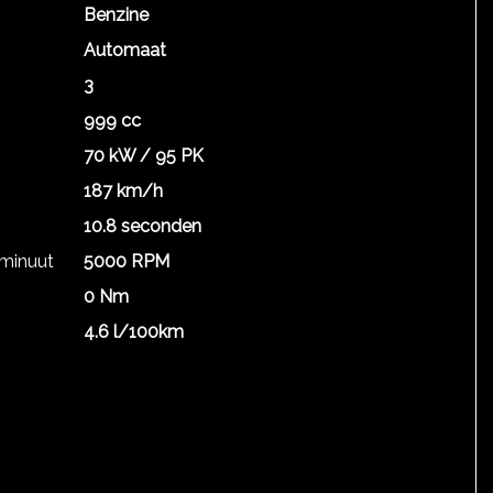
Benzine
Automaat
3
999 cc
70 kW / 95 PK
187 km/h
10.8 seconden
 minuut
5000 RPM
0 Nm
4.6 l/100km