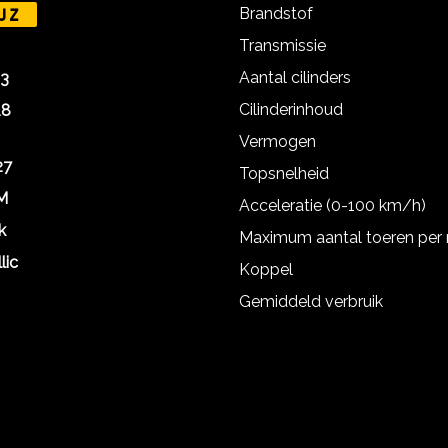
Brandstof
JZ
Transmissie
Aantal cilinders
23
Cilinderinhoud
18
Vermogen
27
Topsnelheid
M
Acceleratie (0-100 km/h)
k
Maximum aantal toeren per
lic
Koppel
Gemiddeld verbruik