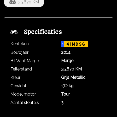
35.670 KM
Specificaties
Kenteken
41MDSG
NL
Bouwjaar
2014
BTW of Marge
Marge
Tellerstand
35.670 KM
Kleur
Grijs Metallic
Gewicht
172 kg
Model motor
Tour
Aantal sleutels
3