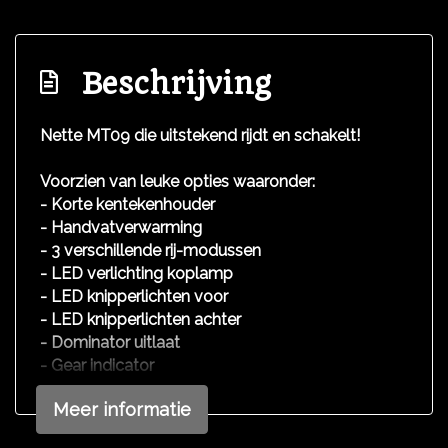
Beschrijving
Nette MT09 die uitstekend rijdt en schakelt!
Voorzien van leuke opties waaronder:
- Korte kentekenhouder
- Handvatverwarming
- 3 verschillende rij-modussen
- LED verlichting koplamp
- LED knipperlichten voor
- LED knipperlichten achter
- Dominator uitlaat
- Gear indicator
- Getinte windscherm
Meer informatie
- Remschijf slot
- 3 sleutels