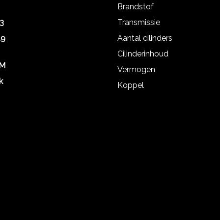
Brandstof
3
Transmissie
19
Aantal cilinders
Cilinderinhoud
KM
Vermogen
k
Koppel