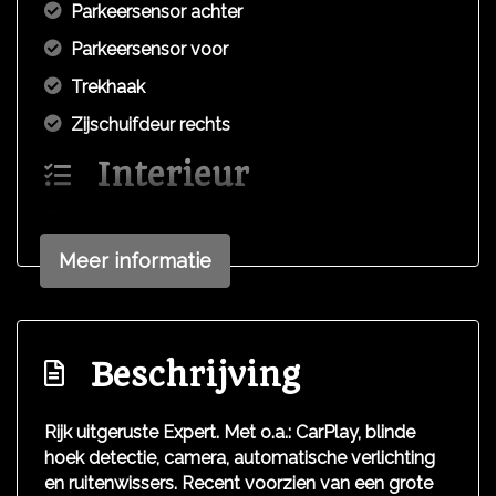
Parkeersensor achter
Parkeersensor voor
Trekhaak
Zijschuifdeur rechts
Interieur
2 zitplaatsen rechtsvoor
Airco
Meer informatie
Armsteun voor
Bestuurdersstoel in hoogte verstelbaar
Beschrijving
Elektrische ramen voor
Lendesteun(en) verstelbaar
Rijk uitgeruste Expert. Met o.a.: CarPlay, blinde
Middenarmsteun voor
hoek detectie, camera, automatische verlichting
en ruitenwissers. Recent voorzien van een grote
Schakelpaddels stuurwiel