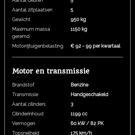
Aantal deuren
5
Aantal zitplaatsen
5
Gewicht
950 kg
Maximum massa
1150 kg
geremd
Motorrijtuigenbelasting
€ 92 - 99 per kwartaal
Motor en transmissie
Brandstof
Benzine
Transmissie
Handgeschakeld
Aantal cilinders
3
Cilinderinhoud
1199 cc
Vermogen
60 kW / 82 PK
Topsnelheid
175 km/h