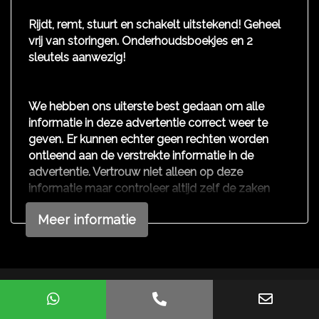
Exterieur
Rijdt, remt, stuurt en schakelt uitstekend! Geheel
Buitenspiegels elektrisch verstel- en
vrij van storingen. Onderhoudsboekjes en 2
verwarmbaar
sleutels aanwezig!
Centrale vergrendeling met afstandsbediening
Mistlampen voor
We hebben ons uiterste best gedaan om alle
informatie in deze advertentie correct weer te
geven. Er kunnen echter geen rechten worden
ontleend aan de verstrekte informatie in de
advertentie. Vertrouw niet alleen op deze
informatie maar controleer altijd zelf de zaken
welke voor jouw belangrijk zijn en je beslissing
Meer informatie
zouden kunnen beïnvloeden. Neem contact op
met de verkoper voor aanvullende vragen.
Mogelijk gemaakt door
Mobilox