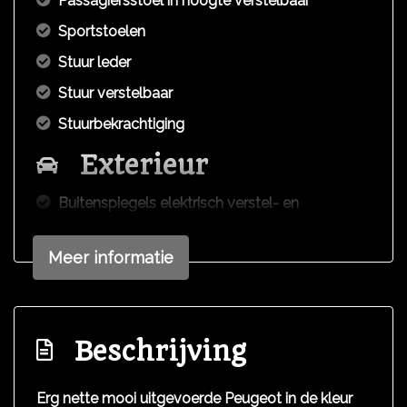
Passagiersstoel in hoogte verstelbaar
Sportstoelen
Stuur leder
Stuur verstelbaar
Stuurbekrachtiging
Exterieur
Buitenspiegels elektrisch verstel- en
verwarmbaar
Centrale vergrendeling met afstandsbediening
Meer informatie
Dakrails
Dimlichten automatisch
Beschrijving
Extra getint glas achter
Led dagrijverlichting
Erg nette mooi uitgevoerde Peugeot in de kleur