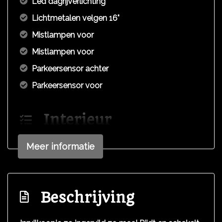
Led dagrijverlichting
Lichtmetalen velgen 16"
Mistlampen voor
Mistlampen voor
Parkeersensor achter
Parkeersensor voor
Interieur
Armsteun voor
Meer informatie
Binnenspiegel automatisch dimmend
Electronic climate control
Elektrische ramen achter
Beschrijving
Elektrische ramen voor