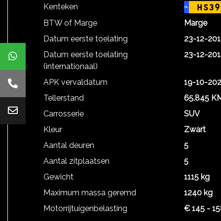
Kenteken
HS39
NL
BTW of Marge
Marge
Datum eerste toelating
23-12-201
Datum eerste toelating
23-12-201
(internationaal)
APK vervaldatum
19-10-20
Tellerstand
65.845 K
Carrosserie
SUV
Kleur
Zwart
Aantal deuren
5
Aantal zitplaatsen
5
Gewicht
1115 kg
Maximum massa geremd
1240 kg
Motorrijtuigenbelasting
€ 145 - 15