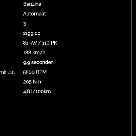
Benzine
Automaat
3
1199 cc
81 kW / 110 PK
188 km/h
9.9 seconden
 minuut
5500 RPM
205 Nm
4.8 l/100km