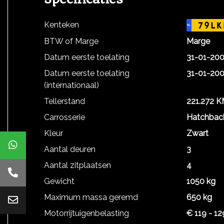
Kenteken
79LK
NL
BTW of Marge
Marge
Datum eerste toelating
31-01-20
Datum eerste toelating
31-01-20
(internationaal)
Tellerstand
221.272 
Carrosserie
Hatchbac
Kleur
Zwart
Aantal deuren
3
Aantal zitplaatsen
4
Gewicht
1050 kg
Maximum massa geremd
650 kg
Motorrijtuigenbelasting
€ 119 - 12