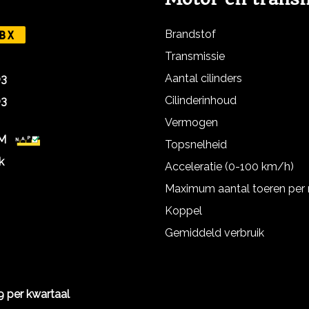
Brandstof
BX
Transmissie
Aantal cilinders
03
Cilinderinhoud
03
Vermogen
KM
Topsnelheid
k
Acceleratie (0-100 km/h)
Maximum aantal toeren per
Koppel
Gemiddeld verbruik
9 per kwartaal