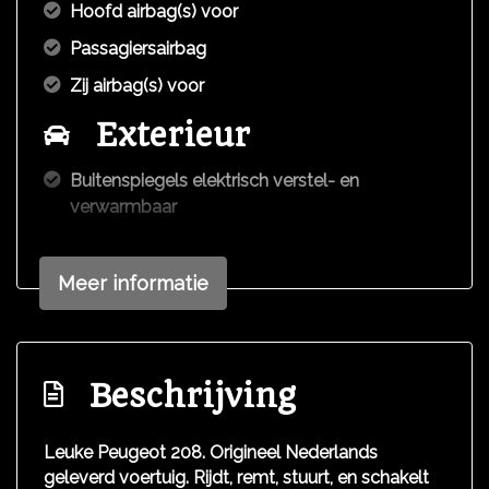
Hoofd airbag(s) voor
Passagiersairbag
Zij airbag(s) voor
Exterieur
Buitenspiegels elektrisch verstel- en
verwarmbaar
Buitenspiegels in carrosseriekleur
Centrale vergrendeling met afstandsbediening
Meer informatie
Extra getint glas achter
Led achterlichten
Beschrijving
Led dagrijverlichting
Interieur
Leuke Peugeot 208. Origineel Nederlands
geleverd voertuig. Rijdt, remt, stuurt, en schakelt
Achterbank in delen neerklapbaar