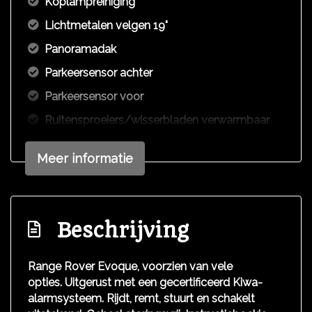
Koplampreiniging
Lichtmetalen velgen 19"
Panoramadak
Parkeersensor achter
Parkeersensor voor
Ruitensproeiers/wisserbladen verwarmbaar
Verwarmde voorruit
Meer informatie
Overige
Anti blokkeer systeem
Beschrijving
Anti doorslip regeling
Bestuurdersairbag
Range Rover Evoque, voorzien van vele
Bluetooth
opties. Uitgerust met een gecertificeerd Kiwa-
alarmsysteem. Rijdt, remt, stuurt en schakelt
Elektronisch stabiliteits programma