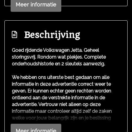
Stuur leder
Meer informatie
Stuur verstelbaar
Stuurbekrachtiging snelheidsafhankelijk
Exterieur
Beschrijving
Buitenspiegels elektrisch verstel- en
Goed rijdende Volkswagen Jetta. Geheel
verwarmbaar
storingsvrij. Rondom wat plekjes. Complete
onderhoudshistorie en 2 sleutels aanwezig.
Buitenspiegels in carrosseriekleur
Centrale vergrendeling met afstandsbediening
We hebben ons uiterste best gedaan om alle
informatie in deze advertentie correct weer te
Chroom delen exterieur
geven. Er kunnen echter geen rechten worden
Dimlichten automatisch
ontleend aan de verstrekte informatie in de
Dimlichten automatisch en regensensor
advertentie. Vertrouw niet alleen op deze
informatie maar controleer altijd zelf de zaken
Koplampreiniging
welke voor jouw belangrijk zijn en je beslissing
Lichtmetalen velgen 16"
zouden kunnen beïnvloeden. Neem contact op
Meer informatie
met de verkoper voor aanvullende vragen.