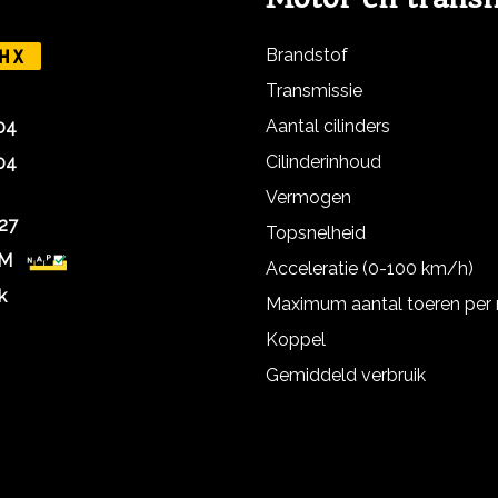
Brandstof
HX
Transmissie
Aantal cilinders
04
Cilinderinhoud
04
Vermogen
27
Topsnelheid
KM
Acceleratie (0-100 km/h)
k
Maximum aantal toeren per
Koppel
Gemiddeld verbruik