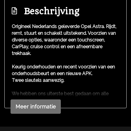
Buitenspiegels elektrisch inklapbaar
Beschrijving
Buitenspiegels elektrisch verstel- en
verwarmbaar
Origineel Nederlands geleverde Opel Astra. Rijdt,
Chroom delen exterieur
remt, stuurt en schakelt uitstekend. Voorzien van
diverse opties, waaronder een touchscreen,
Dimlichten automatisch
CarPlay, cruise control en een afneembare
Extra getint glas achter
trekhaak.
Lichtmetalen velgen 18"
Keurig onderhouden en recent voorzien van een
Mistlampen voor
onderhoudsbeurt en een nieuwe APK.
Parkeersensor voor en achter
Twee sleutels aanwezig.
Side-skirts
We hebben ons uiterste best gedaan om alle
Sportonderstel
informatie in deze advertentie correct weer te
Meer informatie
geven. Er kunnen echter geen rechten worden
Overige
ontleend aan de verstrekte informatie in de
advertentie. Vertrouw niet alleen op deze
Anti blokkeer systeem
informatie maar controleer altijd zelf de zaken