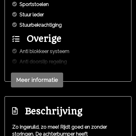
Sportstoelen
Stuur leder
Stuurbekrachtiging
Overige
Anti blokkeer systeem
Anti doorslip regeling
Bestuurdersairbag
Meer informatie
Elektronisch stabiliteits programma
Elektronische remkrachtverdeling
Hoofd airbag(s) voor
Beschrijving
Passagiersairbag
Zij airbag(s) voor
Zo ingeruild, zo mee! Rijdt goed en zonder
storingen. De achterbumper heeft