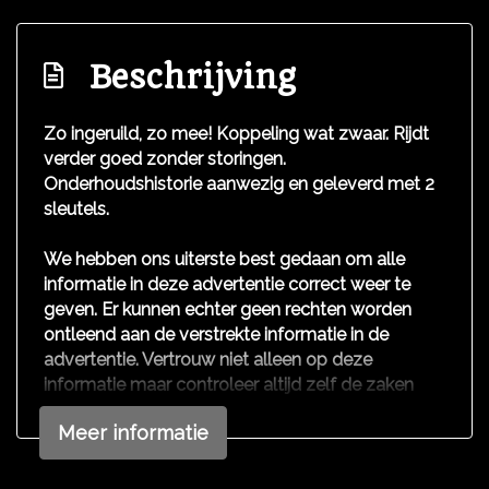
Boordcomputer
Cruise control
Beschrijving
Regensensor
Zo ingeruild, zo mee! Koppeling wat zwaar. Rijdt
verder goed zonder storingen.
Onderhoudshistorie aanwezig en geleverd met 2
sleutels.
We hebben ons uiterste best gedaan om alle
informatie in deze advertentie correct weer te
geven. Er kunnen echter geen rechten worden
ontleend aan de verstrekte informatie in de
advertentie. Vertrouw niet alleen op deze
informatie maar controleer altijd zelf de zaken
welke voor jouw belangrijk zijn en je beslissing
Meer informatie
zouden kunnen beïnvloeden. Neem contact op
met de verkoper voor aanvullende vragen.