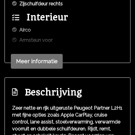
Zijschuifdeur rechts
Interieur
Airco
Armsteun voor
Bestuurdersstoel in hoogte verstelbaar
Elektrische ramen voor
Meer informatie
Lendesteun(en) verstelbaar
Passagiersstoel
Beschrijving
Tussenschot volledig
Voorstoelen verwarmd
Zeer nette en rijk uitgeruste Peugeot Partner L2H1
Overige
met fijne opties zoals Apple CarPlay, cruise
control, lane assist, stoelverwarming, verwarmde
Anti blokkeer systeem
voorruit en dubbele schuifdeuren. Rijdt, remt,