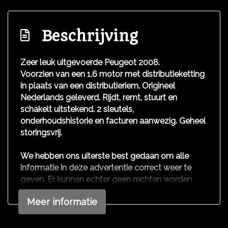
Hoofd airbag(s) voor
Beschrijving
Passagiersairbag
Zij airbag(s) voor
Zeer leuk uitgevoerde Peugeot 2008.
Interieur
Voorzien van een 1.6 motor met distributieketting
in plaats van een distributieriem. Origineel
Airco
Nederlands geleverd. Rijdt, remt, stuurt en
schakelt uitstekend. 2 sleutels,
Bestuurdersstoel in hoogte verstelbaar
onderhoudshistorie en facturen aanwezig. Geheel
Elektrische ramen voor
storingsvrij.
Stuur leder
We hebben ons uiterste best gedaan om alle
Stuur verstelbaar
informatie in deze advertentie correct weer te
geven. Er kunnen echter geen rechten worden
Stuurbekrachtiging
ontleend aan de verstrekte informatie in de
Meer informatie
advertentie. Vertrouw niet alleen op deze
informatie maar controleer altijd zelf de zaken
welke voor jouw belangrijk zijn en je beslissing