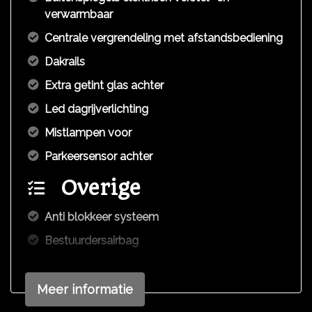
verwarmbaar
Centrale vergrendeling met afstandsbediening
Dakrails
Extra getint glas achter
Led dagrijverlichting
Mistlampen voor
Parkeersensor achter
Overige
Anti blokkeer systeem
Bestuurdersairbag
Bluetooth
Elektronisch stabiliteits programma
Meer informatie
Hoofd airbag(s) achter