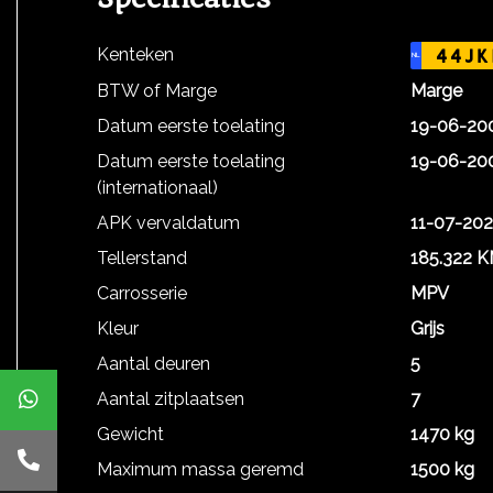
Kenteken
44JK
NL
BTW of Marge
Marge
Datum eerste toelating
19-06-20
Datum eerste toelating
19-06-20
(internationaal)
APK vervaldatum
11-07-20
Tellerstand
185.322 
Carrosserie
MPV
Kleur
Grijs
Aantal deuren
5
Aantal zitplaatsen
7
Gewicht
1470 kg
Maximum massa geremd
1500 kg