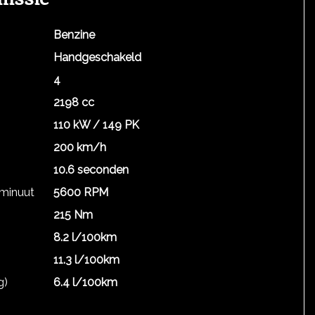
Benzine
Handgeschakeld
4
2198 cc
110 kW / 149 PK
200 km/h
10.6 seconden
 minuut
5600 RPM
215 Nm
8.2 l/100km
11.3 l/100km
g)
6.4 l/100km